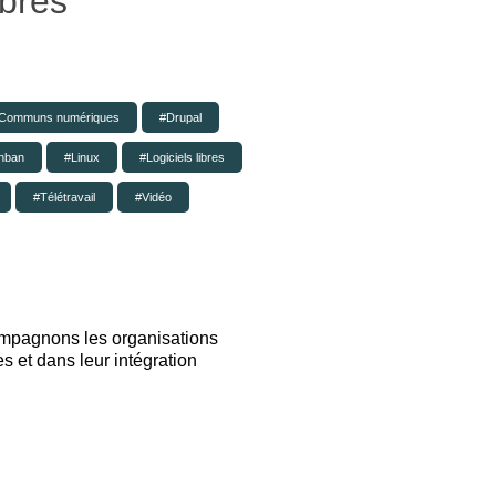
ibres
Communs numériques
Drupal
nban
Linux
Logiciels libres
Télétravail
Vidéo
mpagnons les organisations
es et dans leur intégration