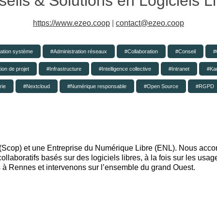
eils & Solutions en Logiciels L
https://www.ezeo.coop
|
contact@ezeo.coop
ration système
Administration réseaux
Collaboration
Conseil
ion de projet
Infrastructure
Intelligence collective
Intranet
Ka
rie
Nextcloud
Numérique responsable
Open Source
RGPD
Scop) et une Entreprise du Numérique Libre (ENL). Nous acco
llaboratifs basés sur des logiciels libres, à la fois sur les usag
à Rennes et intervenons sur l’ensemble du grand Ouest.